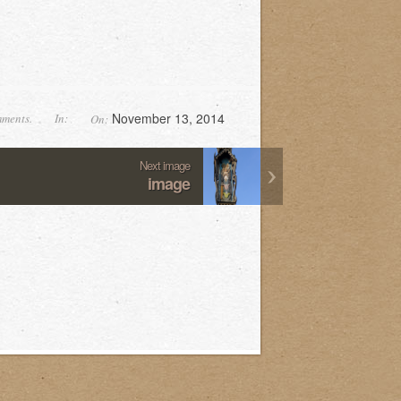
November 13, 2014
ments.
In:
On:
Next image
image