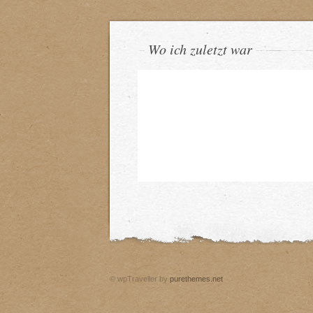
Wo ich zuletzt war
© wpTraveller by
purethemes.net