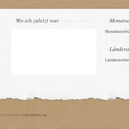
Wo ich zuletzt war
Monatsa
Monatsarchi
Ländera
Länderarchiv
© wpTraveller by
purethemes.net