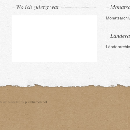
Wo ich zuletzt war
Monatsa
Monatsarchi
Ländera
Länderarchiv
© wpTraveller by
purethemes.net