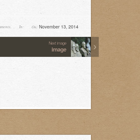
November 13, 2014
ments.
In:
On:
Next image
image