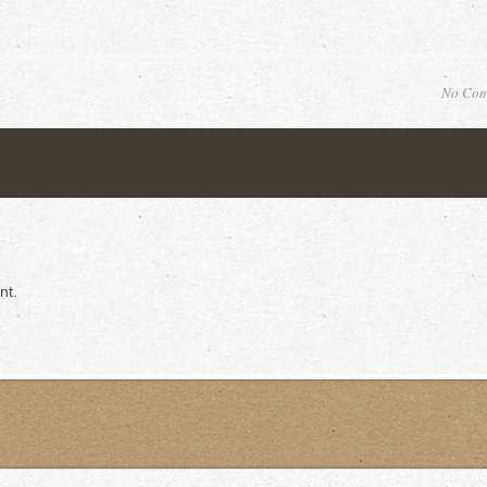
No Com
nt.