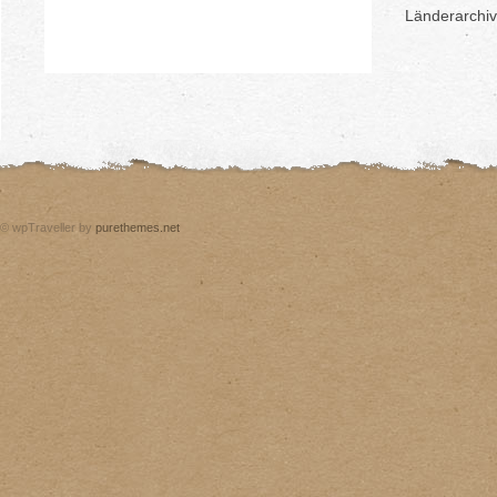
Länderarchiv
© wpTraveller by
purethemes.net