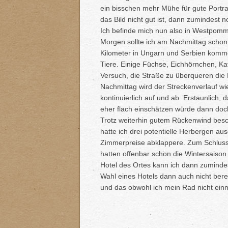
ein bisschen mehr Mühe für gute Port
das Bild nicht gut ist, dann zumindest
Ich befinde mich nun also in Westpomm
Morgen sollte ich am Nachmittag scho
Kilometer in Ungarn und Serbien komme
Tiere. Einige Füchse, Eichhörnchen, K
Versuch, die Straße zu überqueren die
Nachmittag wird der Streckenverlauf wi
kontinuierlich auf und ab. Erstaunlich
eher flach einschätzen würde dann doc
Trotz weiterhin gutem Rückenwind besc
hatte ich drei potentielle Herbergen au
Zimmerpreise abklappere. Zum Schluss 
hatten offenbar schon die Wintersaison 
Hotel des Ortes kann ich dann zumindes
Wahl eines Hotels dann auch nicht be
und das obwohl ich mein Rad nicht ei