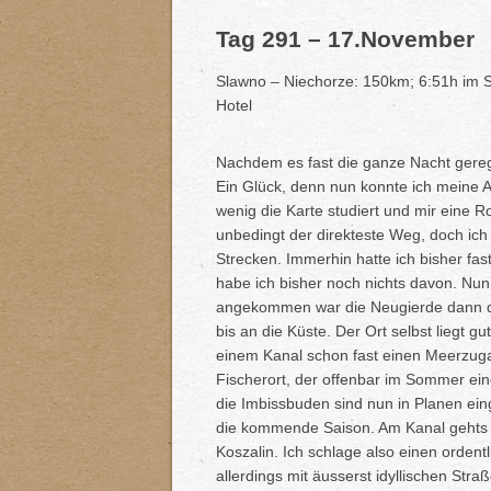
Tag 291 – 17.November
Slawno – Niechorze: 150km; 6:51h im Sa
Hotel
Nachdem es fast die ganze Nacht gereg
Ein Glück, denn nun konnte ich meine Al
wenig die Karte studiert und mir eine R
unbedingt der direkteste Weg, doch ic
Strecken. Immerhin hatte ich bisher fa
habe ich bisher noch nichts davon. Nun 
angekommen war die Neugierde dann do
bis an die Küste. Der Ort selbst liegt gu
einem Kanal schon fast einen Meerzugan
Fischerort, der offenbar im Sommer eine
die Imbissbuden sind nun in Planen ei
die kommende Saison. Am Kanal gehts 
Koszalin. Ich schlage also einen orde
allerdings mit äusserst idyllischen Str