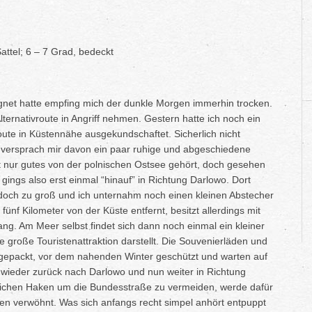
ttel; 6 – 7 Grad, bedeckt
net hatte empfing mich der dunkle Morgen immerhin trocken.
ternativroute in Angriff nehmen. Gestern hatte ich noch ein
oute in Küstennähe ausgekundschaftet. Sicherlich nicht
h versprach mir davon ein paar ruhige und abgeschiedene
st nur gutes von der polnischen Ostsee gehört, doch gesehen
gings also erst einmal “hinauf” in Richtung Darlowo. Dort
ch zu groß und ich unternahm noch einen kleinen Abstecher
t fünf Kilometer von der Küste entfernt, besitzt allerdings mit
g. Am Meer selbst findet sich dann noch einmal ein kleiner
 große Touristenattraktion darstellt. Die Souvenierläden und
ngepackt, vor dem nahenden Winter geschützt und warten auf
wieder zurück nach Darlowo und nun weiter in Richtung
ntlichen Haken um die Bundesstraße zu vermeiden, werde dafür
aßen verwöhnt. Was sich anfangs recht simpel anhört entpuppt