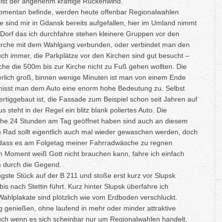
ck ist der angenehm kräftige Rückenwind.
omentan befinde, werden heute offenbar Regionalwahlen
e sind mir in Gdansk bereits aufgefallen, hier im Umland nimmt
m Dorf das ich durchfahre stehen kleinere Gruppen vor den
Kirche mit dem Wahlgang verbunden, oder verbindet man den
h immer, die Parkplätze vor den Kirchen sind gut besucht –
che die 500m bis zur Kirche nicht zu Fuß gehen wollten. Die
erlich groß, binnen wenige Minuten ist man von einem Ende
misst man dem Auto eine enorm hohe Bedeutung zu. Selbst
tiggebaut ist, die Fassade zum Beispiel schon seit Jahren auf
 steht in der Regel ein blitz blank poliertes Auto. Die
he 24 Stunden am Tag geöffnet haben sind auch an diesem
n Rad sollt eigentlich auch mal wieder gewaschen werden, doch
o, dass es am Folgetag meiner Fahrradwäsche zu regnen
Moment weiß Gott nicht brauchen kann, fahre ich einfach
m durch die Gegend.
gste Stück auf der B 211 und stoße erst kurz vor Slupsk
bis nach Stettin führt. Kurz hinter Slupsk überfahre ich
Wahlplakate sind plötzlich wie vom Erdboden verschluckt.
genießen, ohne laufend in mehr oder minder attraktive
Auch wenn es sich scheinbar nur um Regionalwahlen handelt,