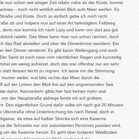
adle nun schon seit einiger Zeit relativ nahe an der Küste, konnte
lowo – noch nicht wirklich einen Blick aufs Meer werfen. Es
 Straße und Küste. Doch so einfach gebe ich mich nicht
aße ab und holpere nun auf einer Art befestigtem Feldweg
nt, denn nun komme ich nach Lazy und kann von dort aus gut
dstück radeln. Das Meer kann man nun schon riechen, doch
ich das Rad abstellen und über die Dünenkrone wandern. Ein
nter den Dünen versteckt. Es gibt kaum Wellengang und auch
ut. Der Sand ist noch nass vom nächtlichen Regen und kurzzeitig
mmel ein wenig aufreisst, doch das war offenbar nur ein sehr
 statt dessen leicht zu regnen. Ich lasse mir die Stimmung
munter weiter. mal blitz rechts das Meer durch die
lf auf der Linken den Blick frei auf den angrenzenden See.
te dahin. Autoverkehr gibts hier fast keinen mehr und
 von der Hauptstraße abbiege lande ich auf grobem
ehr. Den eigentlichen Grund dafür sollte ich nach gut 20 Minuten
 die Uferstraße ohne Unterbrechung bis nach Rewal, doch in
ackgasse, da etwa auf halber Strecke sich eine Kaserne
ss die Schranke nur von autorisierten Personen passiert wird,
eg um die Kaserne herum. Es geht über lockeren Waldboden