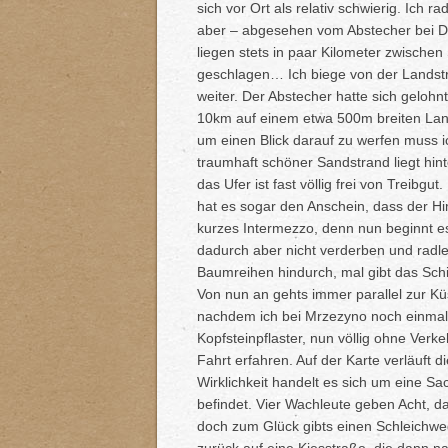
sich vor Ort als relativ schwierig. Ich r
aber – abgesehen vom Abstecher bei Dar
liegen stets in paar Kilometer zwischen
geschlagen… Ich biege von der Landstr
weiter. Der Abstecher hatte sich geloh
10km auf einem etwa 500m breiten Lan
um einen Blick darauf zu werfen muss 
traumhaft schöner Sandstrand liegt hi
das Ufer ist fast völlig frei von Treibg
hat es sogar den Anschein, dass der Hi
kurzes Intermezzo, denn nun beginnt es
dadurch aber nicht verderben und radle 
Baumreihen hindurch, mal gibt das Schi
Von nun an gehts immer parallel zur Küs
nachdem ich bei Mrzezyno noch einmal
Kopfsteinpflaster, nun völlig ohne Verk
Fahrt erfahren. Auf der Karte verläuft
Wirklichkeit handelt es sich um eine S
befindet. Vier Wachleute geben Acht, da
doch zum Glück gibts einen Schleichw