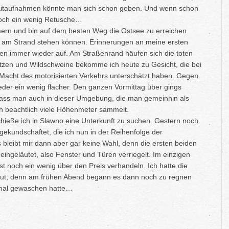
raitaufnahmen könnte man sich schon geben. Und wenn schon
 noch ein wenig Retusche…
ern und bin auf dem besten Weg die Ostsee zu erreichen.
n am Strand stehen können. Erinnerungen an meine ersten
n immer wieder auf. Am Straßenrand häufen sich die toten
atzen und Wildschweine bekomme ich heute zu Gesicht, die bei
 Macht des motorisierten Verkehrs unterschätzt haben. Gegen
eder ein wenig flacher. Den ganzen Vormittag über gings
, dass man auch in dieser Umgebung, die man gemeinhin als
h beachtlich viele Höhenmeter sammelt.
hieße ich in Slawno eine Unterkunft zu suchen. Gestern noch
sgekundschaftet, die ich nun in der Reihenfolge der
bleibt mir dann aber gar keine Wahl, denn die ersten beiden
eingeläutet, also Fenster und Türen verriegelt. Im einzigen
t noch ein wenig über den Preis verhandeln. Ich hatte die
reut, denn am frühen Abend begann es dann noch zu regnen
nmal gewaschen hatte…