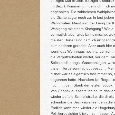
einziges Mal blicken. Einziger Lichtbli
Im Bezirk Pommern, in dem ich mich m
abgehalten. Die zahlreichen Wahlplakat
die Dichte sogar noch zu. In fast jede
Wahllokalen. Meist wird der Gang zur 
Wahlgang mit einem Kirchgang? Wie auc
vermutlich aber alles Einheimische, wel
meisten Dörfer sind nämlich nicht sond
zum anderen geradelt. Aber auch hier 
wenn das Wohnhaus noch lange nicht fer
die Verputzarbeiten wartet, vor dem Haus
Selbstbedienungs- Waschanlagen, welc
tristen Herbstsonntag gut besucht. Mei
bisher war es eigentlich fast immer s
begonnen hatte. Nachdem ich Regen im 
noch mit dem Staub der letzten 3000k
Von Gdansk aus fahre ich heute das län
wieder auf die Schnellstraße, die direkt 
scheinbar die Bezirksgrenze, denn die 
Endlich kann man wieder die Umgebung 
Politikergesichter blicken zu müssen. 