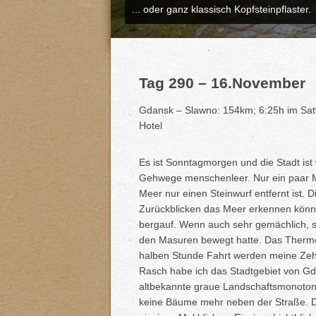
... oder ganz klassisch Kopfsteinpflaster.
Tag 290 – 16.November
Gdansk – Slawno: 154km; 6:25h im Satt
Hotel
Es ist Sonntagmorgen und die Stadt ist
Gehwege menschenleer. Nur ein paar Mö
Meer nur einen Steinwurf entfernt ist. Di
Zurückblicken das Meer erkennen könnt
bergauf. Wenn auch sehr gemächlich, so
den Masuren bewegt hatte. Das Thermom
halben Stunde Fahrt werden meine Zeh
Rasch habe ich das Stadtgebiet von Gda
altbekannte graue Landschaftsmonotonie
keine Bäume mehr neben der Straße. Di